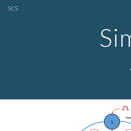
SCS
Sk
Sim