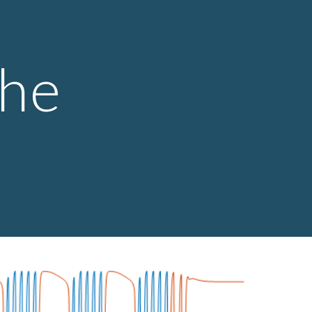
ion
he 
 