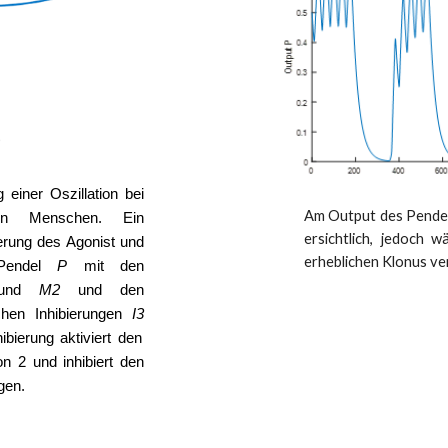
 einer Oszillation bei
Am Output des Pendel
ten Menschen. Ein
ersichtlich, jedoch
erung des Agonist und
erheblichen Klonus ve
 Pendel
P
mit den
nd
M2
und den
chen Inhibierungen
I3
ibierung aktiviert den
on 2 und inhibiert den
gen.