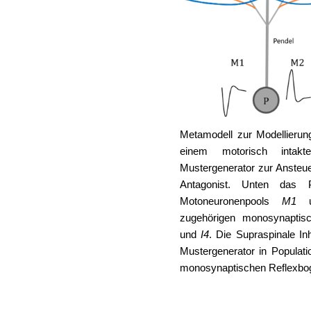
Metamodell zur Modellierung
einem motorisch intak
Mustergenerator zur Ansteu
Antagonist. Unten das
Motoneuronenpools
M1
u
zugehörigen monosynaptis
und
I4
. Die Supraspinale Inh
Mustergenerator in Populati
monosynaptischen Reflexbo