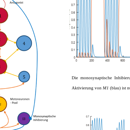
D
ie monosynaptische Inhibie
Aktivierung von
M1
(blau) ist 